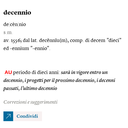
decennio
de
|
cèn
|
nio
s.m.
av. 1556; dal lat. decĕnnĭu(m), comp. di decem "dieci"
ed -ennium "-ennio".
AU
periodo di dieci anni:
sarà in vigore entro un
decennio
,
i progetti per il prossimo decennio
,
i decenni
passati
,
l’ultimo decennio
Correzioni e suggerimenti
Condividi