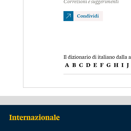
Correzioni e suggerimenti
Condividi
Il dizionario di italiano dalla a
A
B
C
D
E
F
G
H
I
J