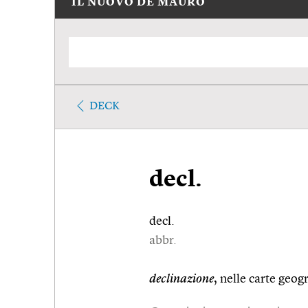
IL NUOVO DE MAURO
DECK
decl.
decl.
abbr.
declinazione
, nelle carte geog