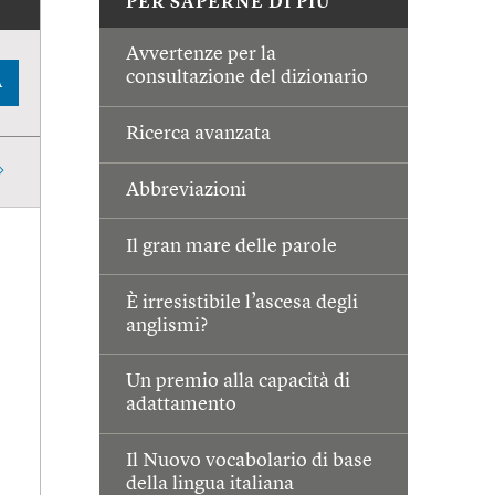
PER SAPERNE DI PIÙ
Avvertenze per la
consultazione del dizionario
A
Ricerca avanzata
Abbreviazioni
Il gran mare delle parole
È irresistibile l’ascesa degli
anglismi?
Un premio alla capacità di
adattamento
Il Nuovo vocabolario di base
della lingua italiana