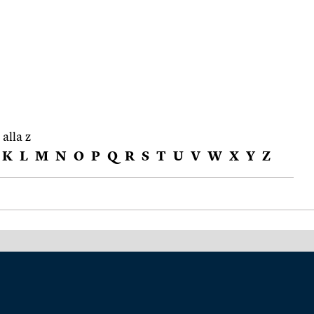
 alla z
K
L
M
N
O
P
Q
R
S
T
U
V
W
X
Y
Z