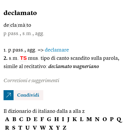
declamato
de
|
cla
|
mà
|
to
p.pass., s.m., agg.
1. p.pass., agg. =>
declamare
2.
TS
s.m.
mus. tipo di canto scandito sulla parola,
simile al recitativo:
declamato wagneriano
Correzioni e suggerimenti
Condividi
Il dizionario di italiano dalla a alla z
A
B
C
D
E
F
G
H
I
J
K
L
M
N
O
P
Q
R
S
T
U
V
W
X
Y
Z