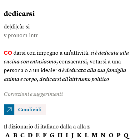
dedicarsi
de
|
di
|
càr
|
si
v.pronom.intr.
CO
darsi con impegno a un’attività:
si è dedicata alla
cucina con entusiasmo
; consacrarsi, votarsi a una
persona o a un ideale:
si è dedicata alla sua famiglia
anima e corpo
,
dedicarsi all’attivismo politico
Correzioni e suggerimenti
Condividi
Il dizionario di italiano dalla a alla z
A
B
C
D
E
F
G
H
I
J
K
L
M
N
O
P
Q