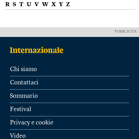
R
S
T
U
V
W
X
Y
Z
PUBBLICITÀ
Chi siamo
Contattaci
Sommario
Festival
Privacy e cookie
Video