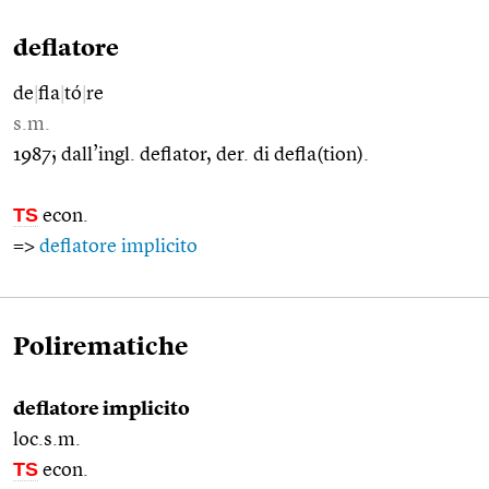
deflatore
de
|
fla
|
tó
|
re
s.m.
1987; dall’ingl. deflator, der. di defla(tion).
TS
econ.
=>
deflatore implicito
Polirematiche
deflatore implicito
loc.s.m.
TS
econ.