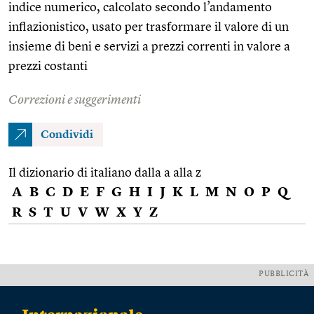
indice numerico, calcolato secondo l’andamento
inflazionistico, usato per trasformare il valore di un
insieme di beni e servizi a prezzi correnti in valore a
prezzi costanti
Correzioni e suggerimenti
Condividi
Il dizionario di italiano dalla a alla z
A
B
C
D
E
F
G
H
I
J
K
L
M
N
O
P
Q
R
S
T
U
V
W
X
Y
Z
PUBBLICITÀ