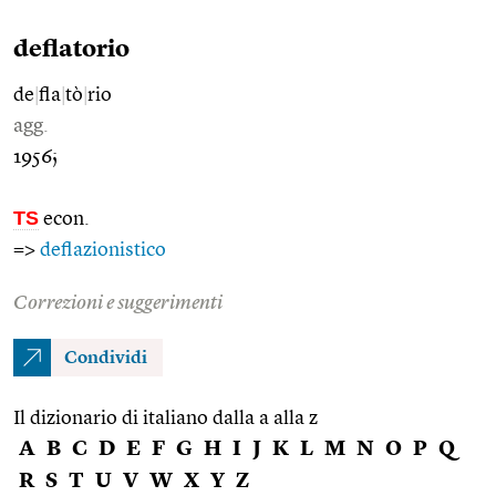
deflatorio
de
|
fla
|
tò
|
rio
agg.
1956;
TS
econ.
=>
deflazionistico
Correzioni e suggerimenti
Condividi
Il dizionario di italiano dalla a alla z
A
B
C
D
E
F
G
H
I
J
K
L
M
N
O
P
Q
R
S
T
U
V
W
X
Y
Z