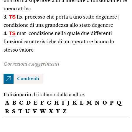
una forma superiore a una inferiore o funzionalmente
meno attiva
3.
TS
fis. processo che porta a uno stato degenere
|
condizione di una grandezza allo stato degenere
4.
TS
mat. condizione nella quale due differenti
funzioni caratteristiche di un operatore hanno lo
stesso valore
Correzioni e suggerimenti
Condividi
Il dizionario di italiano dalla a alla z
A
B
C
D
E
F
G
H
I
J
K
L
M
N
O
P
Q
R
S
T
U
V
W
X
Y
Z