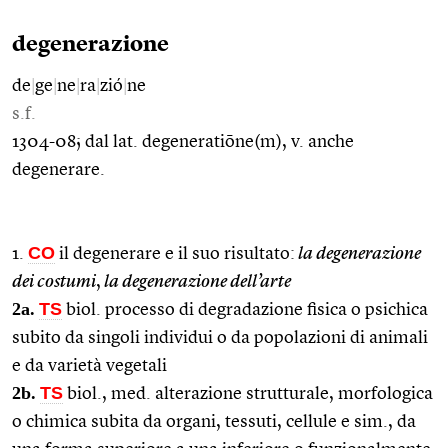
degenerazione
de
|
ge
|
ne
|
ra
|
zió
|
ne
s.f.
1304-08; dal lat. degeneratiōne(m), v. anche
degenerare.
CO
1.
il degenerare e il suo risultato:
la degenerazione
dei costumi
,
la degenerazione dell’arte
2a.
TS
biol. processo di degradazione fisica o psichica
subito da singoli individui o da popolazioni di animali
e da varietà vegetali
2b.
TS
biol., med. alterazione strutturale, morfologica
o chimica subita da organi, tessuti, cellule e sim., da