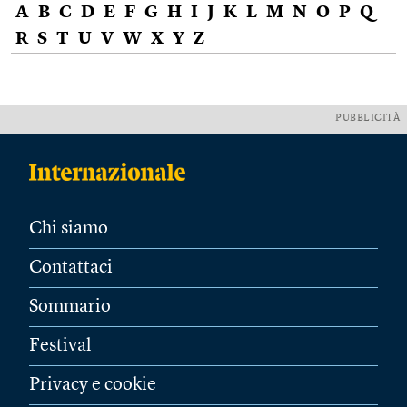
A
B
C
D
E
F
G
H
I
J
K
L
M
N
O
P
Q
R
S
T
U
V
W
X
Y
Z
PUBBLICITÀ
Chi siamo
Contattaci
Sommario
Festival
Privacy e cookie