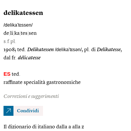
delikatessen
/delika'tɛssen/
de
|
li
|
ka
|
tes
|
sen
s.f.pl.
1908; ted.
Delikatessen
/delika'tɛsən/
, pl. di
Delikatesse
,
dal fr.
délicatesse
ES
ted.
raffinate specialità gastronomiche
Correzioni e suggerimenti
Condividi
Il dizionario di italiano dalla a alla z