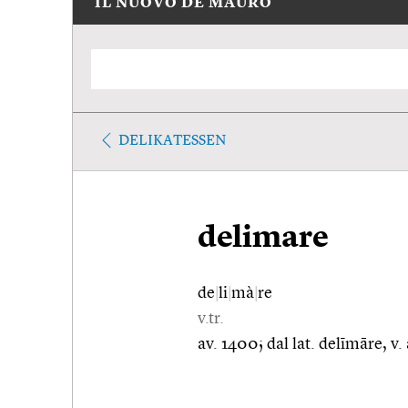
IL NUOVO DE MAURO
DELIKATESSEN
delimare
de
|
li
|
mà
|
re
v.tr.
av. 1400; dal lat. delīmāre, v.