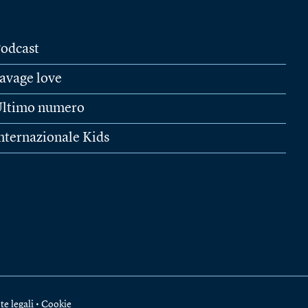
odcast
avage love
ltimo numero
nternazionale Kids
te legali
•
Cookie