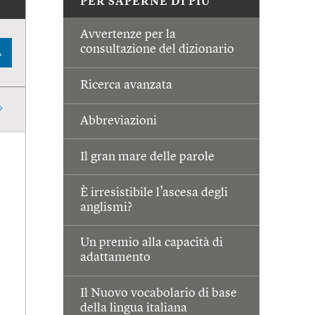
PER SAPERNE DI PIÙ
Avvertenze per la
consultazione del dizionario
A
Ricerca avanzata
Abbreviazioni
Il gran mare delle parole
È irresistibile l’ascesa degli
anglismi?
Un premio alla capacità di
adattamento
Il Nuovo vocabolario di base
della lingua italiana