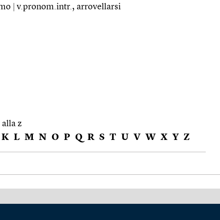
nimo
|
v.pronom.intr., arrovellarsi
 alla z
K
L
M
N
O
P
Q
R
S
T
U
V
W
X
Y
Z