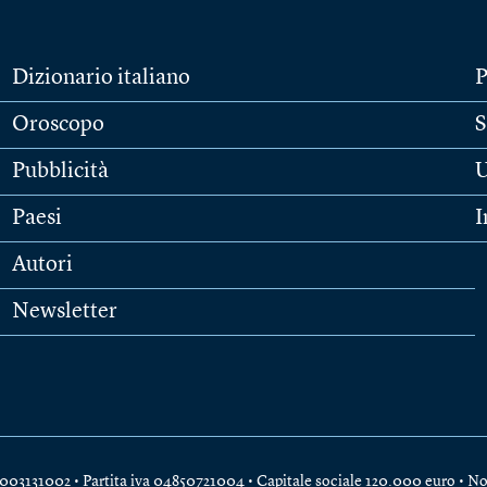
Dizionario italiano
P
Oroscopo
S
Pubblicità
U
Paesi
I
Autori
Newsletter
e 04003131002 • Partita iva 04850721004 • Capitale sociale 120.000 euro •
No