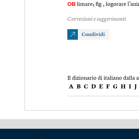
OB
limare; fig., logorare l’a
Correzioni e suggerimenti
Condividi
Il dizionario di italiano dalla a
A
B
C
D
E
F
G
H
I
J