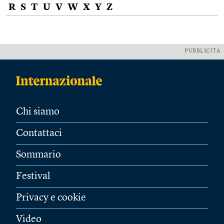
R
S
T
U
V
W
X
Y
Z
PUBBLICITÀ
Chi siamo
Contattaci
Sommario
Festival
Privacy e cookie
Video