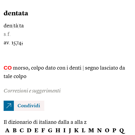
dentata
den
|
tà
|
ta
s.f.
av. 1574;
CO
morso, colpo dato con i denti
|
segno lasciato da
tale colpo
Correzioni e suggerimenti
Condividi
Il dizionario di italiano dalla a alla z
A
B
C
D
E
F
G
H
I
J
K
L
M
N
O
P
Q