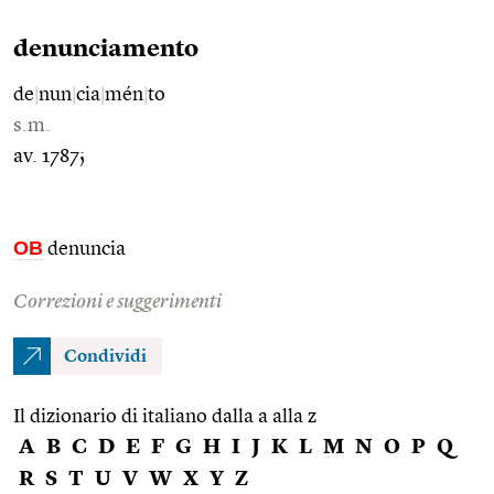
denunciamento
de
|
nun
|
cia
|
mén
|
to
s.m.
av. 1787;
OB
denuncia
Correzioni e suggerimenti
Condividi
Il dizionario di italiano dalla a alla z
A
B
C
D
E
F
G
H
I
J
K
L
M
N
O
P
Q
R
S
T
U
V
W
X
Y
Z