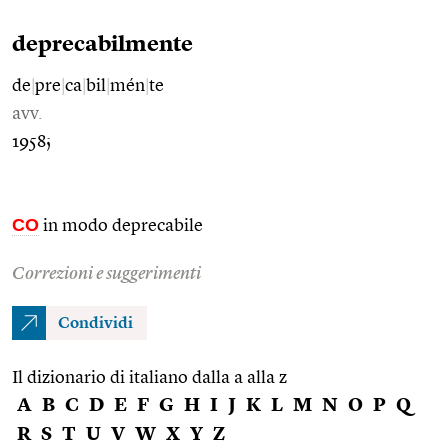
deprecabilmente
de
|
pre
|
ca
|
bil
|
mén
|
te
avv.
1958;
CO
in modo deprecabile
Correzioni e suggerimenti
Condividi
Il dizionario di italiano dalla a alla z
A
B
C
D
E
F
G
H
I
J
K
L
M
N
O
P
Q
R
S
T
U
V
W
X
Y
Z