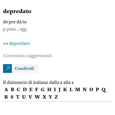
depredato
de
|
pre
|
dà
|
to
p.pass., agg.
=>
depredare
Correzioni e suggerimenti
Condividi
Il dizionario di italiano dalla a alla z
A
B
C
D
E
F
G
H
I
J
K
L
M
N
O
P
Q
R
S
T
U
V
W
X
Y
Z