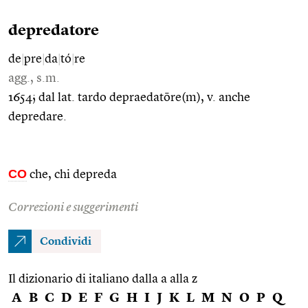
depredatore
de
|
pre
|
da
|
tó
|
re
agg., s.m.
1654; dal lat. tardo depraedatōre(m), v. anche
depredare.
CO
che, chi depreda
Correzioni e suggerimenti
Condividi
Il dizionario di italiano dalla a alla z
A
B
C
D
E
F
G
H
I
J
K
L
M
N
O
P
Q