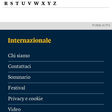
R
S
T
U
V
W
X
Y
Z
PUBBLICITÀ
Chi siamo
Contattaci
Sommario
Festival
Privacy e cookie
Video