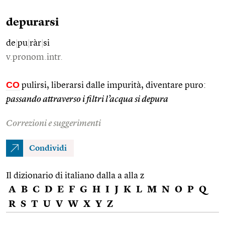
depurarsi
de
|
pu
|
ràr
|
si
v.pronom.intr.
CO
pulirsi, liberarsi dalle impurità, diventare puro:
passando attraverso i filtri l’acqua si depura
Correzioni e suggerimenti
Condividi
Il dizionario di italiano dalla a alla z
A
B
C
D
E
F
G
H
I
J
K
L
M
N
O
P
Q
R
S
T
U
V
W
X
Y
Z