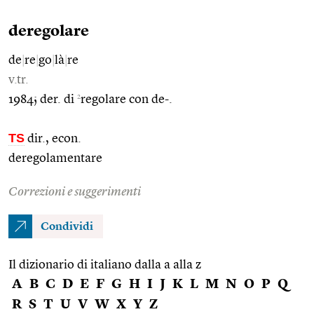
deregolare
de
|
re
|
go
|
là
|
re
v.tr.
2
1984; der. di
regolare con de-.
TS
dir., econ.
deregolamentare
Correzioni e suggerimenti
Condividi
Il dizionario di italiano dalla a alla z
A
B
C
D
E
F
G
H
I
J
K
L
M
N
O
P
Q
R
S
T
U
V
W
X
Y
Z