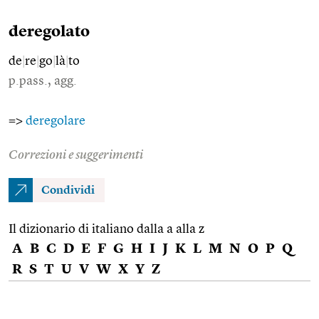
deregolato
de
|
re
|
go
|
là
|
to
p.pass., agg.
=>
deregolare
Correzioni e suggerimenti
Condividi
Il dizionario di italiano dalla a alla z
A
B
C
D
E
F
G
H
I
J
K
L
M
N
O
P
Q
R
S
T
U
V
W
X
Y
Z