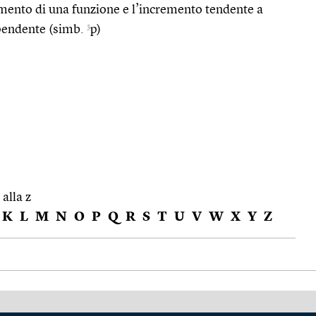
remento di una funzione e l’incremento tendente a
3
ipendente (simb.
p)
 alla z
K
L
M
N
O
P
Q
R
S
T
U
V
W
X
Y
Z