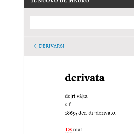
IL NUOVO DE MAURO
DERIVARSI
derivata
de
|
ri
|
và
|
ta
s.f.
1
1869; der. di
derivato.
TS
mat.