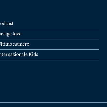
odcast
avage love
ltimo numero
nternazionale Kids