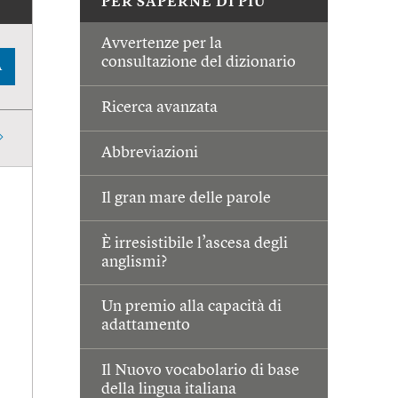
PER SAPERNE DI PIÙ
Avvertenze per la
consultazione del dizionario
A
Ricerca avanzata
Abbreviazioni
Il gran mare delle parole
È irresistibile l’ascesa degli
anglismi?
Un premio alla capacità di
adattamento
Il Nuovo vocabolario di base
della lingua italiana