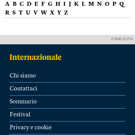
A
B
C
D
E
F
G
H
I
J
K
L
M
N
O
P
Q
R
S
T
U
V
W
X
Y
Z
PUBBLICITÀ
Chi siamo
Contattaci
Sommario
Festival
Privacy e cookie