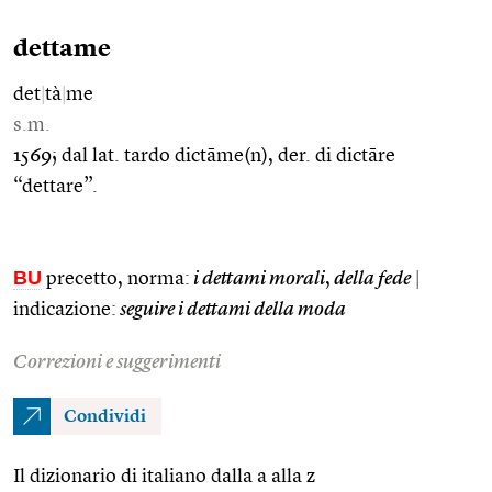
dettame
det
|
tà
|
me
s.m.
1569; dal lat. tardo dictāme(n), der. di dictāre
“dettare”.
BU
precetto, norma:
i dettami morali
,
della fede
|
indicazione:
seguire i dettami della moda
Correzioni e suggerimenti
Condividi
Il dizionario di italiano dalla a alla z