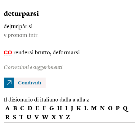
deturparsi
de
|
tur
|
pàr
|
si
v.pronom.intr.
CO
rendersi brutto, deformarsi
Correzioni e suggerimenti
Condividi
Il dizionario di italiano dalla a alla z
A
B
C
D
E
F
G
H
I
J
K
L
M
N
O
P
Q
R
S
T
U
V
W
X
Y
Z