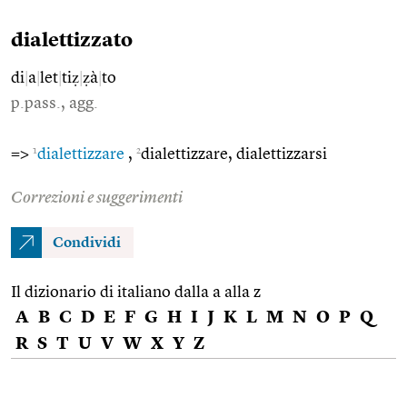
dialettizzato
di
|
a
|
let
|
tiẓ
|
ẓà
|
to
p.pass., agg.
1
2
=>
dialettizzare
,
dialettizzare, dialettizzarsi
Correzioni e suggerimenti
Condividi
Il dizionario di italiano dalla a alla z
A
B
C
D
E
F
G
H
I
J
K
L
M
N
O
P
Q
R
S
T
U
V
W
X
Y
Z