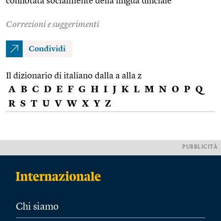
connotata socialmente della lingua ufficiale
Correzioni e suggerimenti
Condividi
Il dizionario di italiano dalla a alla z
A
B
C
D
E
F
G
H
I
J
K
L
M
N
O
P
Q
R
S
T
U
V
W
X
Y
Z
PUBBLICITÀ
Chi siamo