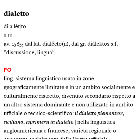
dialetto
di
|
a
|
lèt
|
to
s.m.
av. 1565; dal lat. dialĕcto(n), dal gr. diálektos s.f.
“discussione, lingua”.
FO
ling. sistema linguistico usato in zone
geograficamente limitate e in un ambito socialmente e
culturalmente ristretto, divenuto secondario rispetto a
un altro sistema dominante e non utilizzato in ambito
ufficiale o tecnico-scientifico:
il dialetto piemontese
,
siciliano
,
esprimersi in dialetto
|
nella linguistica
angloamericana e francese, varietà regionale o