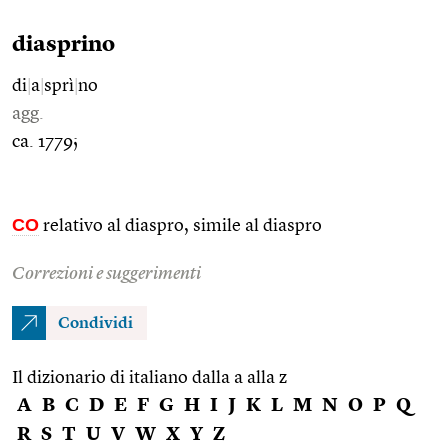
diasprino
di
|
a
|
sprì
|
no
agg.
ca. 1779;
CO
relativo al diaspro, simile al diaspro
Correzioni e suggerimenti
Condividi
Il dizionario di italiano dalla a alla z
A
B
C
D
E
F
G
H
I
J
K
L
M
N
O
P
Q
R
S
T
U
V
W
X
Y
Z