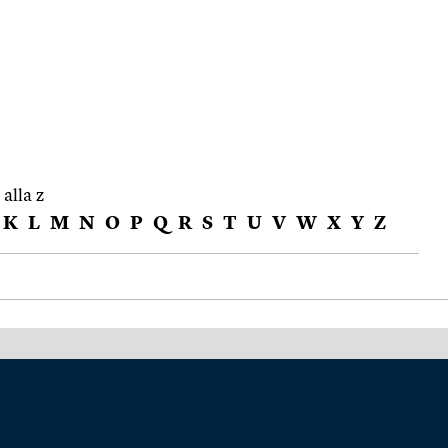
 alla z
K
L
M
N
O
P
Q
R
S
T
U
V
W
X
Y
Z