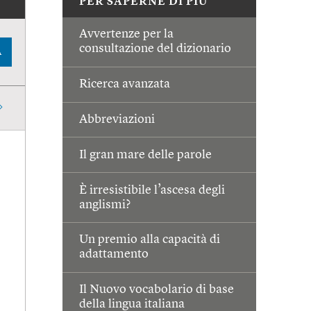
PER SAPERNE DI PIÙ
Avvertenze per la
consultazione del dizionario
A
Ricerca avanzata
Abbreviazioni
Il gran mare delle parole
È irresistibile l’ascesa degli
anglismi?
Un premio alla capacità di
adattamento
Il Nuovo vocabolario di base
della lingua italiana