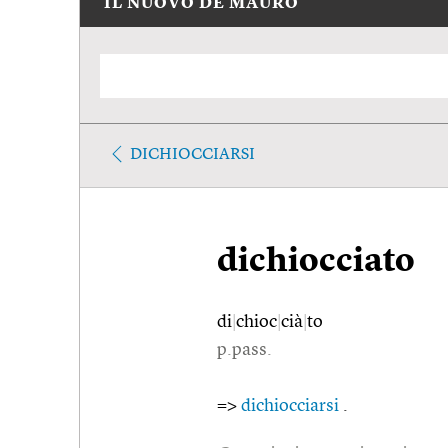
IL NUOVO DE MAURO
DICHIOCCIARSI
dichiocciato
di
|
chioc
|
cià
|
to
p.pass.
=>
dichiocciarsi
.