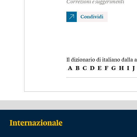
Correzioni e suggerimenti
Condividi
Il dizionario di italiano dalla a
A
B
C
D
E
F
G
H
I
J