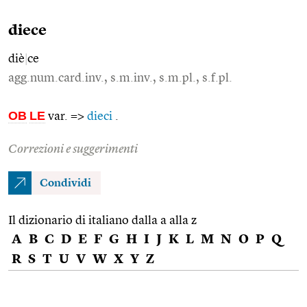
diece
diè
|
ce
agg.num.card.inv., s.m.inv., s.m.pl., s.f.pl.
OB
LE
var. =>
dieci
.
Correzioni e suggerimenti
Condividi
Il dizionario di italiano dalla a alla z
A
B
C
D
E
F
G
H
I
J
K
L
M
N
O
P
Q
R
S
T
U
V
W
X
Y
Z