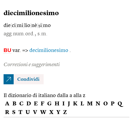
diecimilionesimo
die
|
ci
|
mi
|
lio
|
nè
|
ṣi
|
mo
agg.num.ord., s.m.
BU
var. =>
decimilionesimo
.
Correzioni e suggerimenti
Condividi
Il dizionario di italiano dalla a alla z
A
B
C
D
E
F
G
H
I
J
K
L
M
N
O
P
Q
R
S
T
U
V
W
X
Y
Z