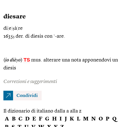
diesare
di
|
e
|
ṣà
|
re
1
1635; der. di diesis con
-are.
TS
(
io dièṣo
)
mus. alterare una nota apponendovi un
diesis
Correzioni e suggerimenti
Condividi
Il dizionario di italiano dalla a alla z
A
B
C
D
E
F
G
H
I
J
K
L
M
N
O
P
Q