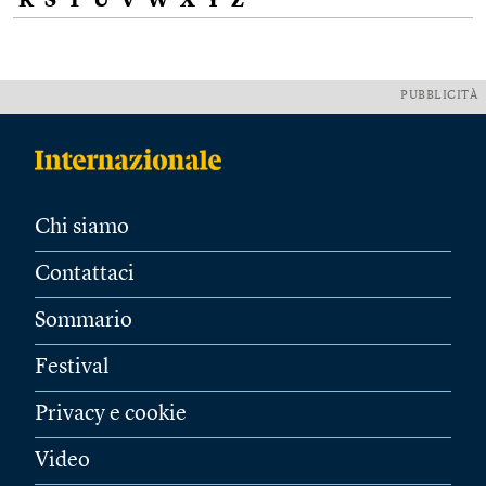
R
S
T
U
V
W
X
Y
Z
PUBBLICITÀ
Chi siamo
Contattaci
Sommario
Festival
Privacy e cookie
Video