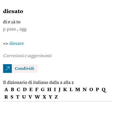
diesato
di
|
e
|
ṣà
|
to
p.pass., agg.
=>
diesare
Correzioni e suggerimenti
Condividi
Il dizionario di italiano dalla a alla z
A
B
C
D
E
F
G
H
I
J
K
L
M
N
O
P
Q
R
S
T
U
V
W
X
Y
Z