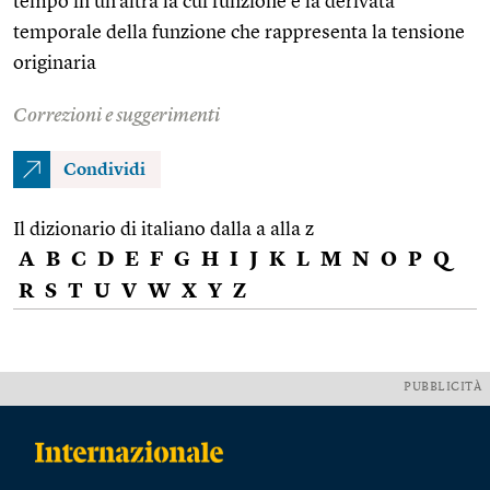
tempo in un’altra la cui funzione è la derivata
temporale della funzione che rappresenta la tensione
originaria
Correzioni e suggerimenti
Condividi
Il dizionario di italiano dalla a alla z
A
B
C
D
E
F
G
H
I
J
K
L
M
N
O
P
Q
R
S
T
U
V
W
X
Y
Z
PUBBLICITÀ