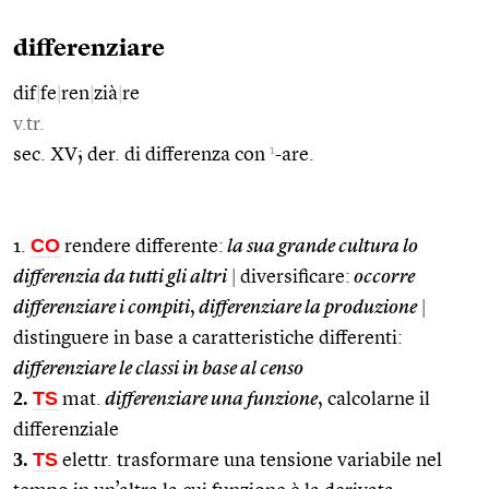
differenziare
dif
|
fe
|
ren
|
zià
|
re
v.tr.
1
sec. XV; der. di differenza con
-are.
CO
1.
rendere differente:
la sua grande cultura lo
differenzia da tutti gli altri
|
diversificare:
occorre
differenziare i compiti
,
differenziare la produzione
|
distinguere in base a caratteristiche differenti:
differenziare le classi in base al censo
2.
TS
mat.
differenziare una funzione
, calcolarne il
differenziale
3.
TS
elettr. trasformare una tensione variabile nel