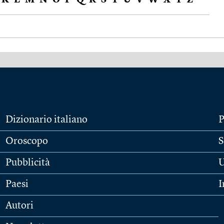
K
L
M
N
O
P
Q
R
S
T
U
V
W
X
Y
Z
Dizionario italiano
P
Oroscopo
S
Pubblicità
U
Paesi
I
Autori