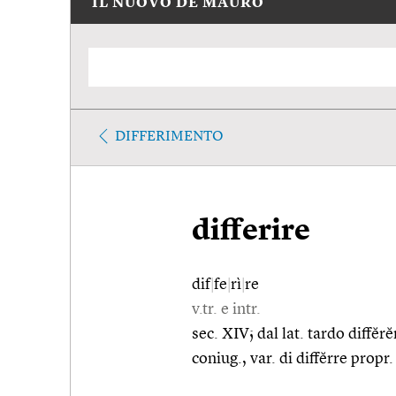
IL NUOVO DE MAURO
DIFFERIMENTO
differire
dif
|
fe
|
rì
|
re
v.tr. e intr.
sec. XIV; dal lat. tardo diffĕ
coniug., var. di diffĕrre propr.