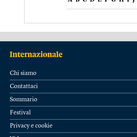
A
B
C
D
E
F
G
H
I
J
Chi siamo
Contattaci
Sommario
Festival
Privacy e cookie