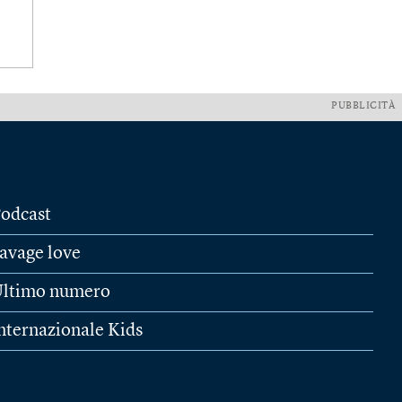
PUBBLICITÀ
odcast
avage love
ltimo numero
nternazionale Kids