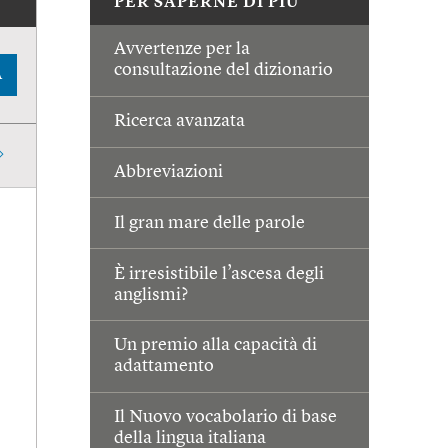
PER SAPERNE DI PIÙ
Avvertenze per la
consultazione del dizionario
A
Ricerca avanzata
Abbreviazioni
Il gran mare delle parole
È irresistibile l’ascesa degli
anglismi?
Un premio alla capacità di
adattamento
Il Nuovo vocabolario di base
della lingua italiana