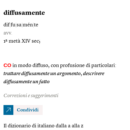
diffusamente
dif
|
fu
|
sa
|
mén
|
te
avv.
1ª metà XIV sec;
CO
in modo diffuso, con profusione di particolari:
trattare diffusamente un argomento
,
descrivere
diffusamente un fatto
Correzioni e suggerimenti
Condividi
Il dizionario di italiano dalla a alla z