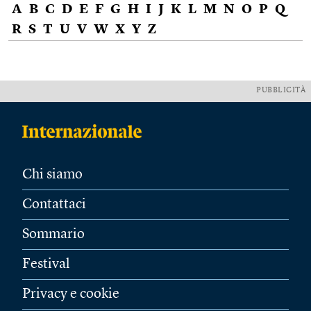
A
B
C
D
E
F
G
H
I
J
K
L
M
N
O
P
Q
R
S
T
U
V
W
X
Y
Z
PUBBLICITÀ
Chi siamo
Contattaci
Sommario
Festival
Privacy e cookie