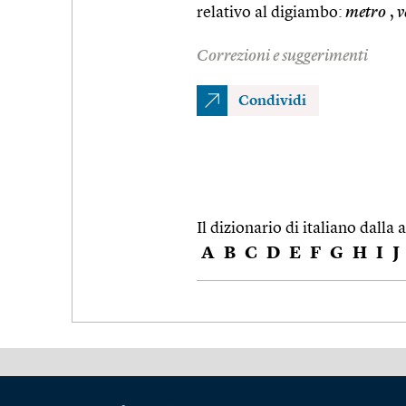
relativo al digiambo:
metro
,
v
Correzioni e suggerimenti
Condividi
Il dizionario di italiano dalla a
A
B
C
D
E
F
G
H
I
J