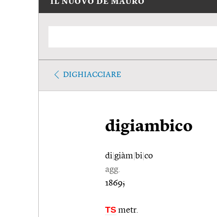
IL NUOVO DE MAURO
DIGHIACCIARE
digiambico
di
|
giàm
|
bi
|
co
agg.
1869;
TS
metr.