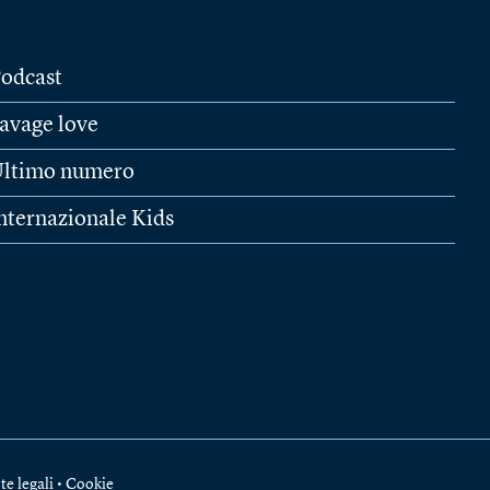
odcast
avage love
ltimo numero
nternazionale Kids
te legali
•
Cookie