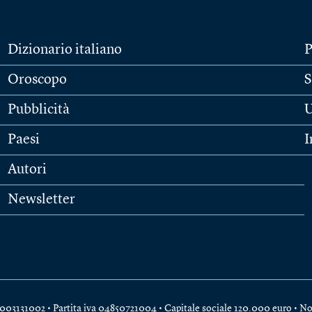
Dizionario italiano
P
Oroscopo
S
Pubblicità
U
Paesi
I
Autori
Newsletter
e 04003131002 • Partita iva 04850721004 • Capitale sociale 120.000 euro •
No