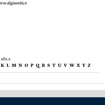
erso digiambico
 alla z
K
L
M
N
O
P
Q
R
S
T
U
V
W
X
Y
Z