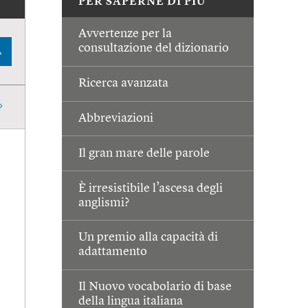
PER SAPERNE DI PIÙ
Avvertenze per la
consultazione del dizionario
A
Ricerca avanzata
Abbreviazioni
Il gran mare delle parole
È irresistibile l’ascesa degli
anglismi?
Un premio alla capacità di
adattamento
Il Nuovo vocabolario di base
della lingua italiana