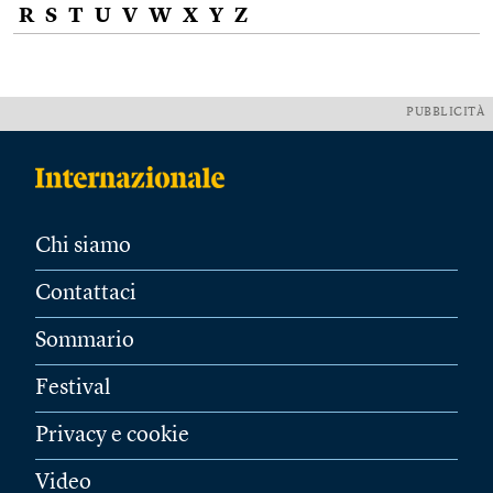
R
S
T
U
V
W
X
Y
Z
PUBBLICITÀ
Chi siamo
Contattaci
Sommario
Festival
Privacy e cookie
Video