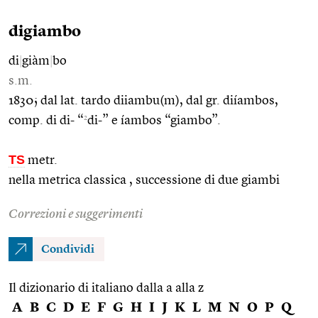
digiambo
di
|
giàm
|
bo
s.m.
1830; dal lat. tardo diiambu(m), dal gr. diíambos,
2
comp. di di- “
di-” e íambos “giambo”.
TS
metr.
nella metrica classica , successione di due giambi
Correzioni e suggerimenti
Condividi
Il dizionario di italiano dalla a alla z
A
B
C
D
E
F
G
H
I
J
K
L
M
N
O
P
Q