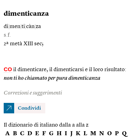
dimenticanza
di
|
men
|
ti
|
càn
|
za
s.f.
2ª metà XIII sec;
CO
il dimenticare, il dimenticarsi e il loro risultato:
non ti ho chiamato per pura dimenticanza
Correzioni e suggerimenti
Condividi
Il dizionario di italiano dalla a alla z
A
B
C
D
E
F
G
H
I
J
K
L
M
N
O
P
Q