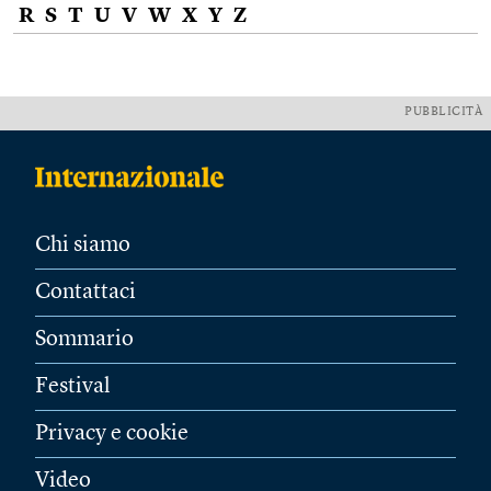
R
S
T
U
V
W
X
Y
Z
PUBBLICITÀ
Chi siamo
Contattaci
Sommario
Festival
Privacy e cookie
Video