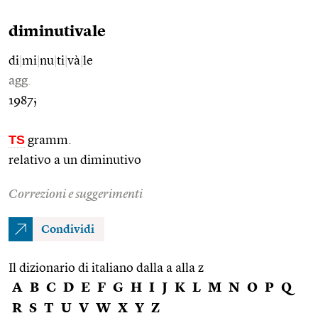
diminutivale
di
|
mi
|
nu
|
ti
|
và
|
le
agg.
1987;
TS
gramm.
relativo a un diminutivo
Correzioni e suggerimenti
Condividi
Il dizionario di italiano dalla a alla z
A
B
C
D
E
F
G
H
I
J
K
L
M
N
O
P
Q
R
S
T
U
V
W
X
Y
Z