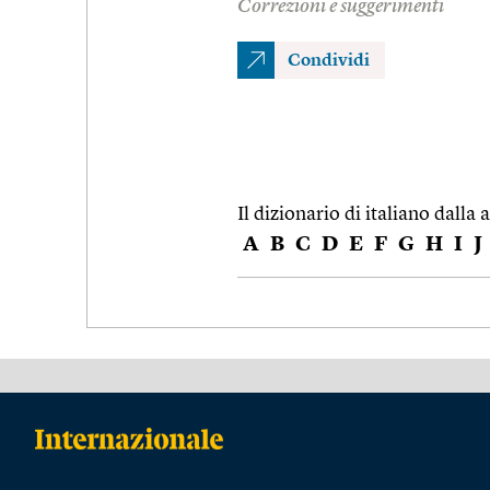
Correzioni e suggerimenti
Condividi
Il dizionario di italiano dalla a
A
B
C
D
E
F
G
H
I
J