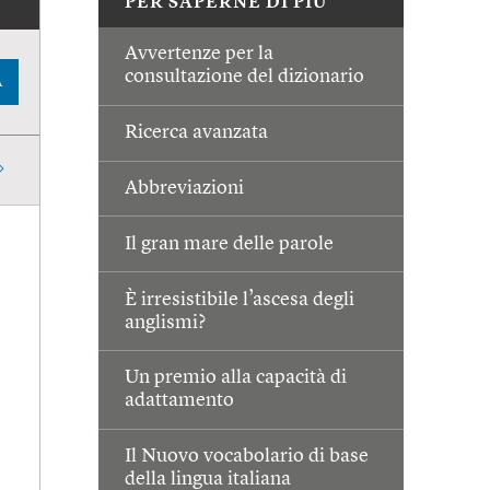
PER SAPERNE DI PIÙ
Avvertenze per la
consultazione del dizionario
A
Ricerca avanzata
Abbreviazioni
Il gran mare delle parole
È irresistibile l’ascesa degli
anglismi?
Un premio alla capacità di
adattamento
Il Nuovo vocabolario di base
della lingua italiana