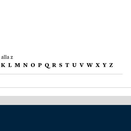
 alla z
K
L
M
N
O
P
Q
R
S
T
U
V
W
X
Y
Z