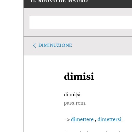
IL NUOVO DE MAURO
DIMINUZIONE
dimisi
di
|
mì
|
ṣi
pass.rem.
=>
dimettere
,
dimettersi
.