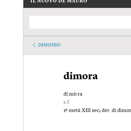
IL NUOVO DE MAURO
DIMONIO
dimora
di
|
mò
|
ra
s.f.
1ª metà XIII sec; der. di dimo