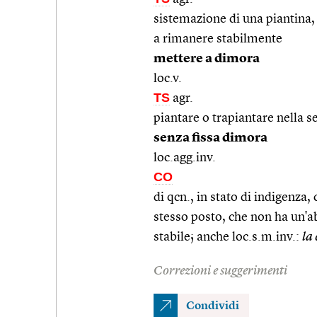
sistemazione di una piantina, c
a rimanere stabilmente
mettere a dimora
loc.v.
TS
agr.
piantare o trapiantare nella s
senza fissa dimora
loc.agg.inv.
CO
di qcn., in stato di indigenza
stesso posto, che non ha un'ab
stabile; anche loc.s.m.inv.:
la
Correzioni e suggerimenti
Condividi