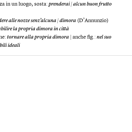
a in un luogo, sosta:
prenderai
|
alcun buon frutto
ere alle nozze senz’alcuna
|
dimora
(D’Annunzio)
bilire la propria dimora in città
ne:
tornare alla propria dimora
|
anche fig.:
nel suo
ili ideali