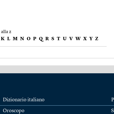
 alla z
K
L
M
N
O
P
Q
R
S
T
U
V
W
X
Y
Z
Dizionario italiano
P
Oroscopo
S