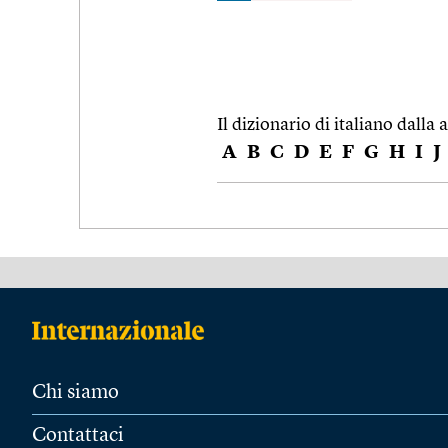
Il dizionario di italiano dalla a
A
B
C
D
E
F
G
H
I
J
Chi siamo
Contattaci