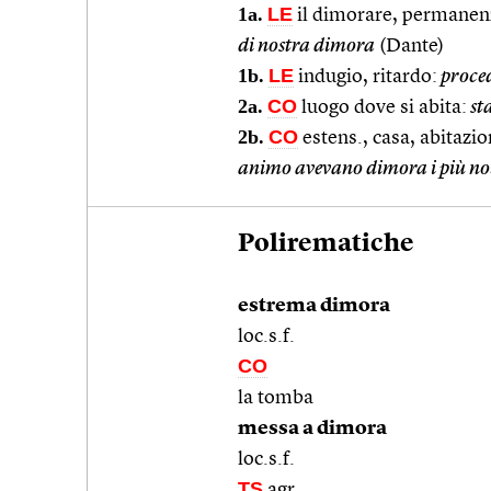
1a.
LE
il dimorare, permanenz
di nostra dimora
(Dante)
1b.
LE
indugio, ritardo:
proced
2a.
CO
luogo dove si abita:
sta
2b.
CO
estens., casa, abitazio
animo avevano dimora i più nob
Polirematiche
estrema dimora
loc.s.f.
CO
la tomba
messa a dimora
loc.s.f.
TS
agr.