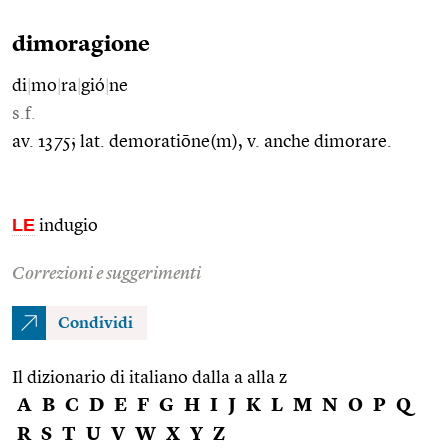
dimoragione
di
|
mo
|
ra
|
gió
|
ne
s.f.
av. 1375; lat. demoratiōne(m), v. anche dimorare.
LE
indugio
Correzioni e suggerimenti
Condividi
Il dizionario di italiano dalla a alla z
A
B
C
D
E
F
G
H
I
J
K
L
M
N
O
P
Q
R
S
T
U
V
W
X
Y
Z