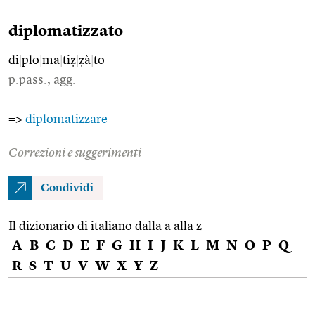
diplomatizzato
di
|
plo
|
ma
|
tiẓ
|
ẓà
|
to
p.pass., agg.
=>
diplomatizzare
Correzioni e suggerimenti
Condividi
Il dizionario di italiano dalla a alla z
A
B
C
D
E
F
G
H
I
J
K
L
M
N
O
P
Q
R
S
T
U
V
W
X
Y
Z