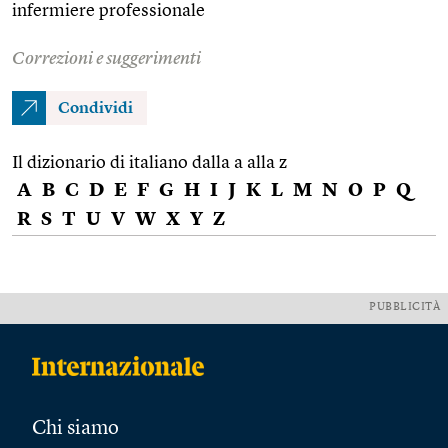
infermiere professionale
Correzioni e suggerimenti
Condividi
Il dizionario di italiano dalla a alla z
A
B
C
D
E
F
G
H
I
J
K
L
M
N
O
P
Q
R
S
T
U
V
W
X
Y
Z
PUBBLICITÀ
Chi siamo