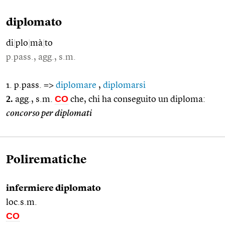
diplomato
di
|
plo
|
mà
|
to
p.pass., agg., s.m.
1. p.pass. =>
diplomare
,
diplomarsi
2.
CO
agg., s.m.
che, chi ha conseguito un diploma:
concorso per diplomati
Polirematiche
infermiere diplomato
loc.s.m.
CO