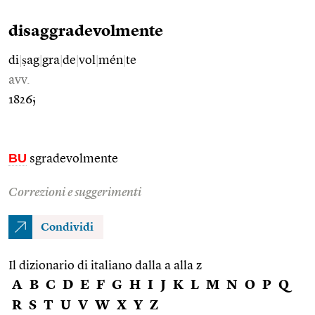
disaggradevolmente
di
|
ṣag
|
gra
|
de
|
vol
|
mén
|
te
avv.
1826;
BU
sgradevolmente
Correzioni e suggerimenti
Condividi
Il dizionario di italiano dalla a alla z
A
B
C
D
E
F
G
H
I
J
K
L
M
N
O
P
Q
R
S
T
U
V
W
X
Y
Z