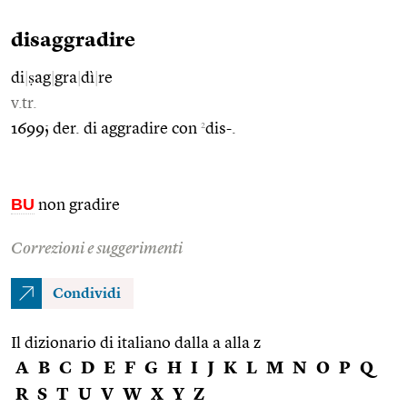
disaggradire
di
|
ṣag
|
gra
|
dì
|
re
v.tr.
2
1699; der. di aggradire con
dis-.
BU
non gradire
Correzioni e suggerimenti
Condividi
Il dizionario di italiano dalla a alla z
A
B
C
D
E
F
G
H
I
J
K
L
M
N
O
P
Q
R
S
T
U
V
W
X
Y
Z