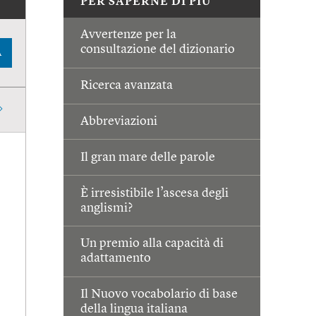
PER SAPERNE DI PIÙ
Avvertenze per la
consultazione del dizionario
A
Ricerca avanzata
Abbreviazioni
Il gran mare delle parole
È irresistibile l’ascesa degli
anglismi?
Un premio alla capacità di
adattamento
Il Nuovo vocabolario di base
della lingua italiana