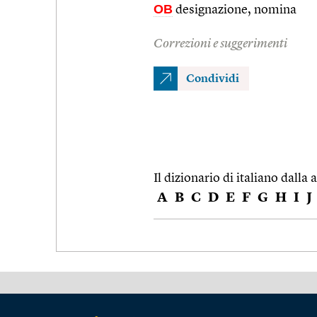
OB
designazione, nomina
Correzioni e suggerimenti
Condividi
Il dizionario di italiano dalla a
A
B
C
D
E
F
G
H
I
J