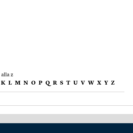
 alla z
K
L
M
N
O
P
Q
R
S
T
U
V
W
X
Y
Z