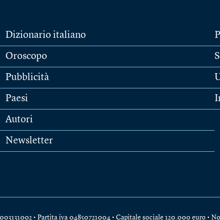
Dizionario italiano
P
Oroscopo
S
Pubblicità
U
Paesi
I
Autori
Newsletter
e 04003131002 • Partita iva 04850721004 • Capitale sociale 120.000 euro •
No