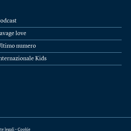
odcast
avage love
ltimo numero
nternazionale Kids
te legali
•
Cookie