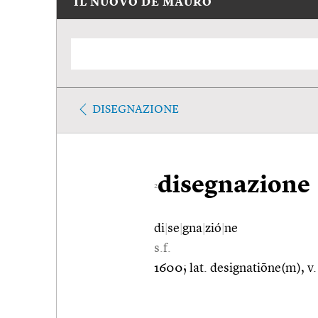
IL NUOVO DE MAURO
DISEGNAZIONE
disegnazione
2
di
|
se
|
gna
|
zió
|
ne
s.f.
1600; lat. designatiōne(m), v