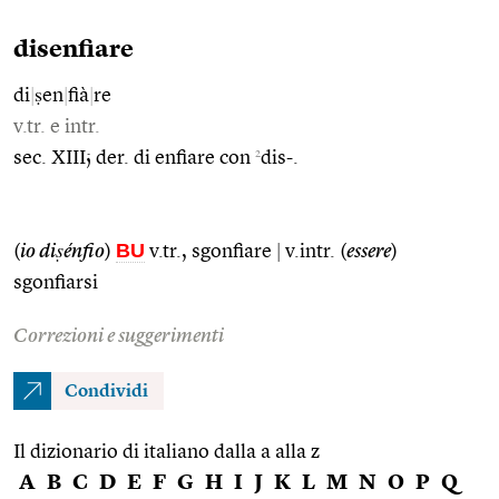
disenfiare
di
|
ṣen
|
fià
|
re
v.tr. e intr.
2
sec. XIII; der. di enfiare con
dis-.
BU
(
io diṣénfio
)
v.tr., sgonfiare
|
v.intr. (
essere
)
sgonfiarsi
Correzioni e suggerimenti
Condividi
Il dizionario di italiano dalla a alla z
A
B
C
D
E
F
G
H
I
J
K
L
M
N
O
P
Q