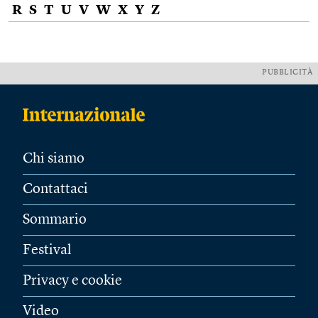
R
S
T
U
V
W
X
Y
Z
PUBBLICITÀ
Chi siamo
Contattaci
Sommario
Festival
Privacy e cookie
Video