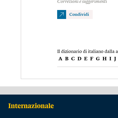
Correzioni e suggerimenti
Condividi
Il dizionario di italiano dalla a
A
B
C
D
E
F
G
H
I
J