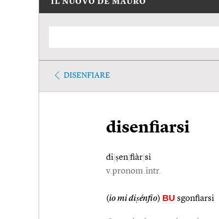
IL NUOVO DE MAURO
DISENFIARE
disenfiarsi
di
|
ṣen
|
fiàr
|
si
v.pronom.intr.
BU
(
io mi diṣénfio
)
sgonfiarsi