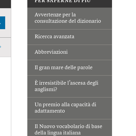
PER SAPERNE DI PIÙ
Avvertenze per la
consultazione del dizionario
A
Ricerca avanzata
Abbreviazioni
Il gran mare delle parole
È irresistibile l’ascesa degli
anglismi?
Un premio alla capacità di
adattamento
Il Nuovo vocabolario di base
della lingua italiana