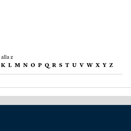
 alla z
K
L
M
N
O
P
Q
R
S
T
U
V
W
X
Y
Z