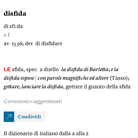
disfida
di
|
sfì
|
da
s.f.
av. 1536; der. di disfidare.
LE
sfida, spec. a duello:
la disfida di Barletta
;
e la
disfida espose
|
con parole magnifiche ed altere
(Tasso);
gettare
,
lanciare la disfida
, gettare il guanto della sfida
Correzioni e suggerimenti
Condividi
Il dizionario di italiano dalla a alla z