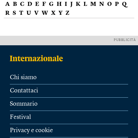
A
B
C
D
E
F
G
H
I
J
K
L
M
N
O
P
Q
R
S
T
U
V
W
X
Y
Z
PUBBLICITÀ
Chi siamo
Contattaci
Sommario
Festival
Privacy e cookie