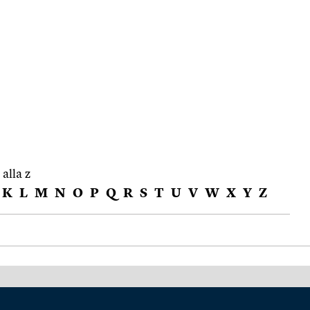
 alla z
K
L
M
N
O
P
Q
R
S
T
U
V
W
X
Y
Z