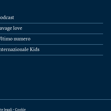
odcast
avage love
ltimo numero
nternazionale Kids
te legali
•
Cookie