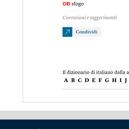
OB
sfogo
Correzioni e suggerimenti
Condividi
Il dizionario di italiano dalla a
A
B
C
D
E
F
G
H
I
J