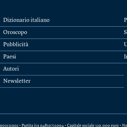
Dizionario italiano
P
Oroscopo
S
Pubblicità
U
Paesi
I
Autori
Newsletter
e 04003131002 • Partita iva 04850721004 • Capitale sociale 120.000 euro •
No