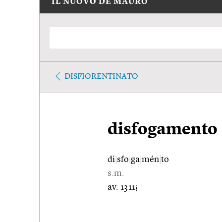
IL NUOVO DE MAURO
DISFIORENTINATO
disfogamento
di
|
sfo
|
ga
|
mén
|
to
s.m.
av. 1311;