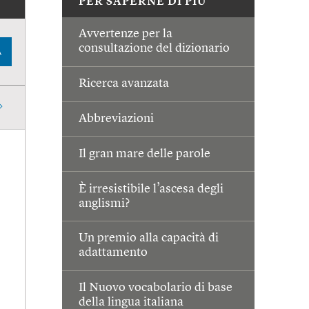
PER SAPERNE DI PIÙ
Avvertenze per la
consultazione del dizionario
A
Ricerca avanzata
Abbreviazioni
Il gran mare delle parole
È irresistibile l’ascesa degli
anglismi?
Un premio alla capacità di
adattamento
Il Nuovo vocabolario di base
della lingua italiana