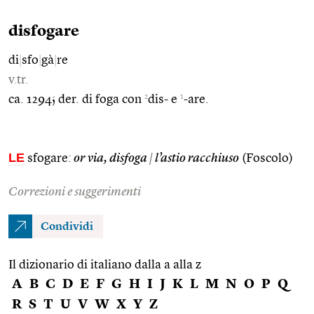
disfogare
di
|
sfo
|
gà
|
re
v.tr.
2
1
ca. 1294; der. di foga con
dis- e
-are.
LE
sfogare:
or via, disfoga
|
l’astio racchiuso
(Foscolo)
Correzioni e suggerimenti
Condividi
Il dizionario di italiano dalla a alla z
A
B
C
D
E
F
G
H
I
J
K
L
M
N
O
P
Q
R
S
T
U
V
W
X
Y
Z