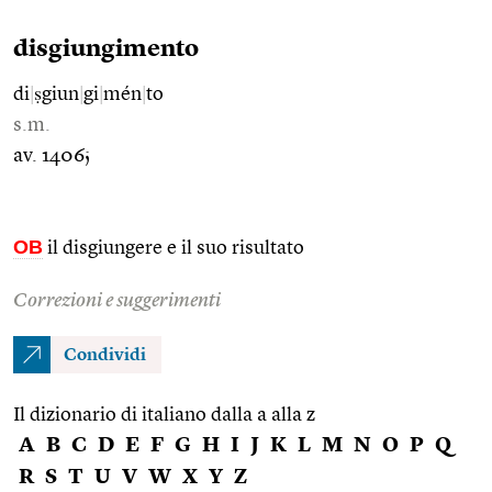
disgiungimento
di
|
ṣgiun
|
gi
|
mén
|
to
s.m.
av. 1406;
OB
il disgiungere e il suo risultato
Correzioni e suggerimenti
Condividi
Il dizionario di italiano dalla a alla z
A
B
C
D
E
F
G
H
I
J
K
L
M
N
O
P
Q
R
S
T
U
V
W
X
Y
Z