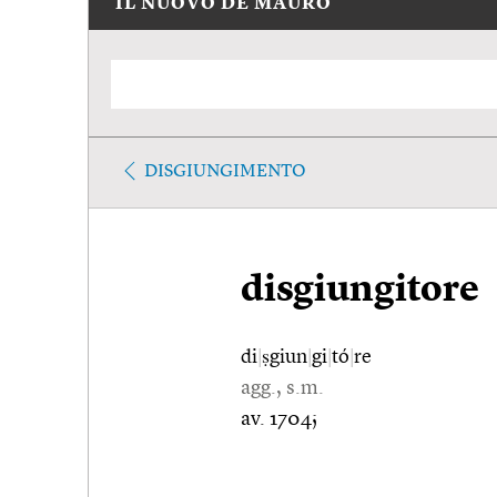
IL NUOVO DE MAURO
DISGIUNGIMENTO
disgiungitore
di
|
ṣgiun
|
gi
|
tó
|
re
agg., s.m.
av. 1704;