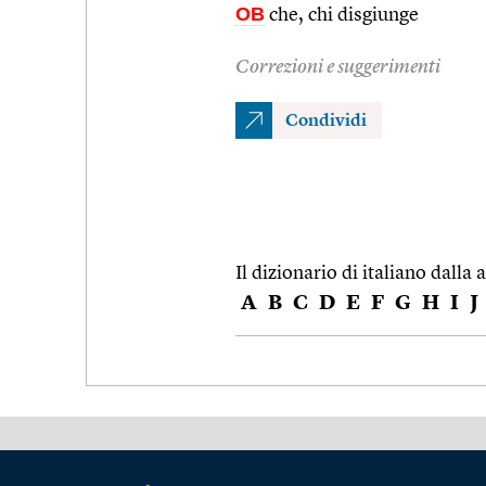
OB
che, chi disgiunge
Correzioni e suggerimenti
Condividi
Il dizionario di italiano dalla a
A
B
C
D
E
F
G
H
I
J