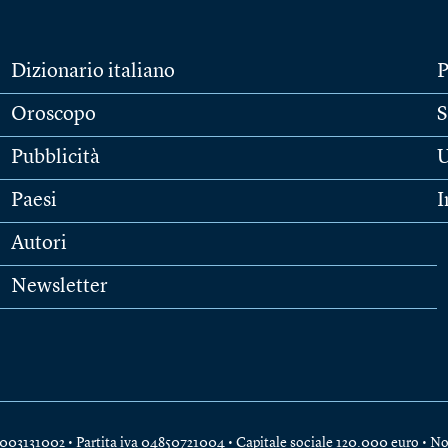
Dizionario italiano
P
Oroscopo
S
Pubblicità
U
Paesi
I
Autori
Newsletter
e 04003131002 • Partita iva 04850721004 • Capitale sociale 120.000 euro •
No