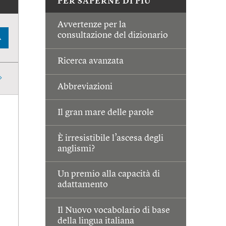
PER SAPERNE DI PIÙ
Avvertenze per la
consultazione del dizionario
A
Ricerca avanzata
Abbreviazioni
Il gran mare delle parole
È irresistibile l’ascesa degli
anglismi?
Un premio alla capacità di
adattamento
Il Nuovo vocabolario di base
della lingua italiana