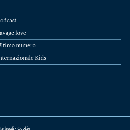
odcast
avage love
ltimo numero
nternazionale Kids
te legali
•
Cookie