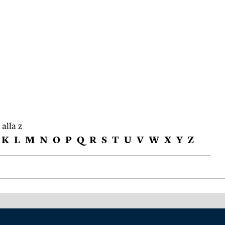
 alla z
K
L
M
N
O
P
Q
R
S
T
U
V
W
X
Y
Z